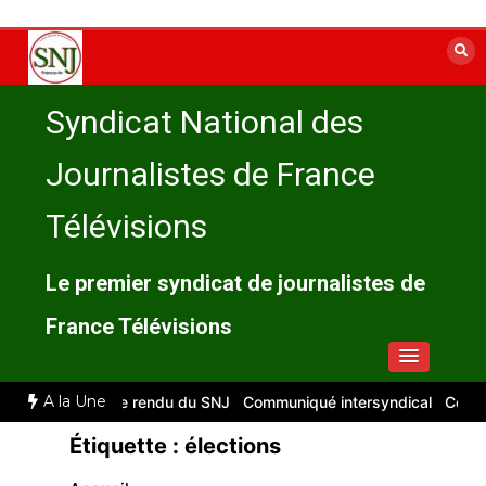
Aller
au
contenu
Syndicat National des
Journalistes de France
Télévisions
Le premier syndicat de journalistes de
France Télévisions
A la Une
let 2026 : compte rendu du SNJ
Communiqué intersyndical
Compte
Étiquette :
élections