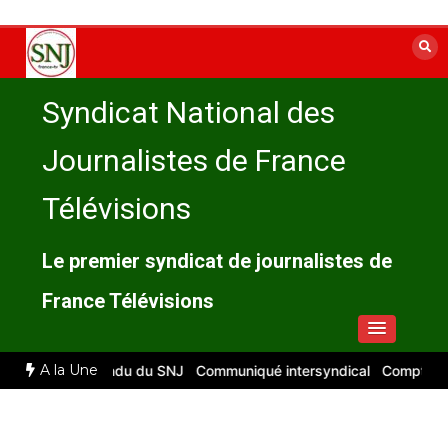
Aller
au
contenu
Syndicat National des
Journalistes de France
Télévisions
Le premier syndicat de journalistes de
France Télévisions
A la Une
26 : compte rendu du SNJ
Communiqué intersyndical
Compte-rendu