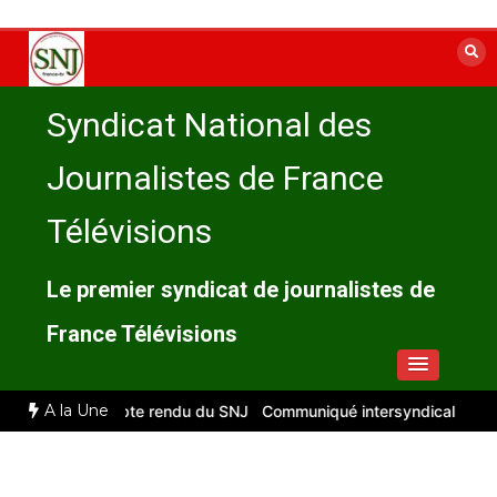
Aller
au
contenu
Syndicat National des
Journalistes de France
Télévisions
Le premier syndicat de journalistes de
France Télévisions
A la Une
illet 2026 : compte rendu du SNJ
Communiqué intersyndical
Compt