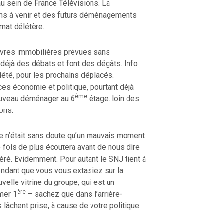
au sein de France Télévisions. La
ons à venir et des futurs déménagements
imat délétère.
vres immobilières prévues sans
déjà des débats et font des dégâts. Info
iété, pour les prochains déplacés.
es économie et politique, pourtant déjà
ème
ouveau déménager au 6
étage, loin des
ons.
 ce n’était sans doute qu’un mauvais moment
e fois de plus écoutera avant de nous dire
éré. Evidemment. Pour autant le SNJ tient à
pendant que vous vous extasiez sur la
uvelle vitrine du groupe, qui est un
ère
mer 1
– sachez que dans l’arrière-
lâchent prise, à cause de votre politique.