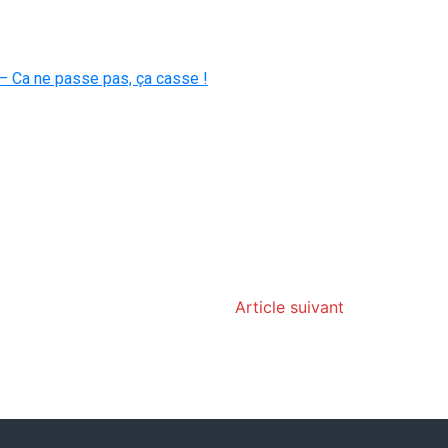
– Ca ne passe pas, ça casse !
Article suivant