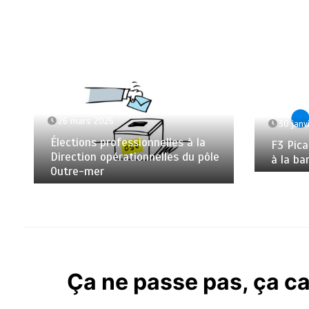
26 mars 2026
30 janv
Élections professionnelles à la
F3 Pica
Direction opérationnelles du pôle
à la ba
Outre-mer
Ça ne passe pas, ça ca