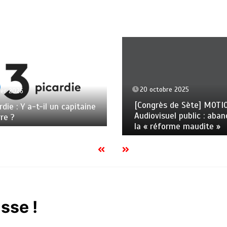
20 octobre 2025
ier 2026
[Congrès de Sète] MOTI
rdie : Y a-t-il un capitaine
Audiovisuel public : aba
rre ?
la « réforme maudite »
sse !