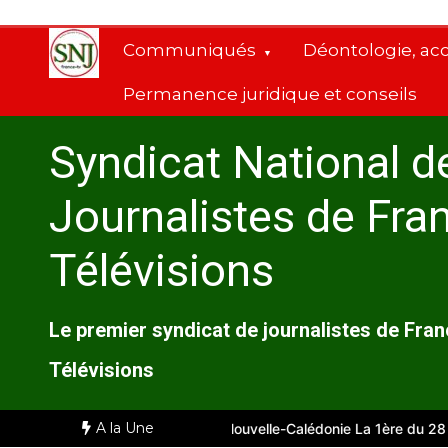
Aller
au
Communiqués
Déontologie, ac
contenu
Permanence juridique et conseils
Syndicat National d
Journalistes de Fra
Télévisions
Le premier syndicat de journalistes de Fra
Télévisions
A la Une
le
Comité d’entreprise de Nouvelle-Calédonie La 1ère du 28 juille