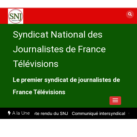
Aller
au
contenu
Syndicat National des
Journalistes de France
Télévisions
Le premier syndicat de journalistes de
France Télévisions
A la Une
illet 2026 : compte rendu du SNJ
Communiqué intersyndical
Compt