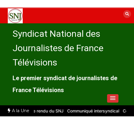
Aller
au
contenu
Syndicat National des
Journalistes de France
Télévisions
Le premier syndicat de journalistes de
France Télévisions
A la Une
let 2026 : compte rendu du SNJ
Communiqué intersyndical
Compte-