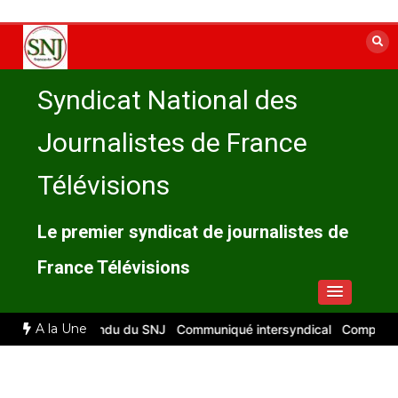
Aller
au
contenu
Syndicat National des
Journalistes de France
Télévisions
Le premier syndicat de journalistes de
France Télévisions
A la Une
026 : compte rendu du SNJ
Communiqué intersyndical
Compte-rend