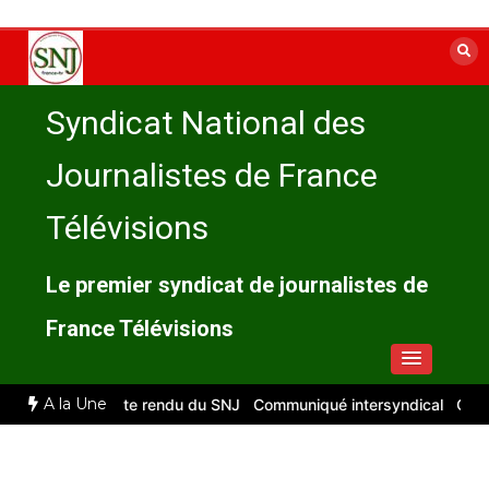
Aller
au
contenu
Syndicat National des
Journalistes de France
Télévisions
Le premier syndicat de journalistes de
France Télévisions
A la Une
let 2026 : compte rendu du SNJ
Communiqué intersyndical
Compte