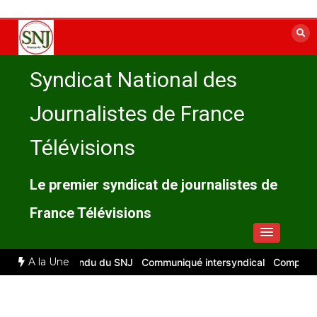
Aller
au
contenu
Syndicat National des
Journalistes de France
Télévisions
Le premier syndicat de journalistes de
France Télévisions
A la Une
026 : compte rendu du SNJ
Communiqué intersyndical
Compte-rendu