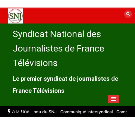
Aller
au
contenu
Syndicat National des
Journalistes de France
Télévisions
Le premier syndicat de journalistes de
France Télévisions
A la Une
026 : compte rendu du SNJ
Communiqué intersyndical
Compte-rendu