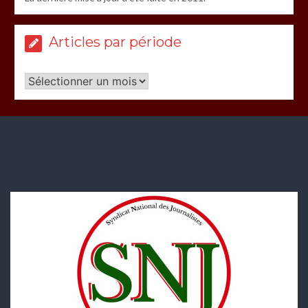
Articles par période
Articles
par
période