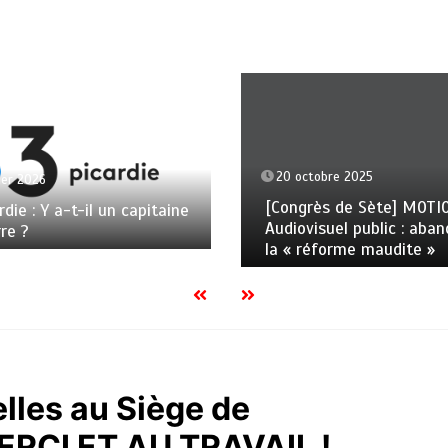
20 octobre 2025
ier 2026
[Congrès de Sète] MOTI
rdie : Y a-t-il un capitaine
Audiovisuel public : aba
rre ?
la « réforme maudite »
lles au Siège de
MERCI ET AU TRAVAIL !