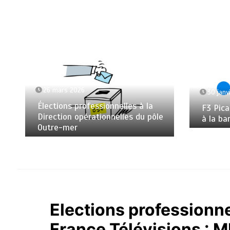
26 mars 2026
30 janv
Élections professionnelles à la
F3 Pica
Direction opérationnelles du pôle
à la ba
Outre-mer
Elections professionne
France Télévisions : 