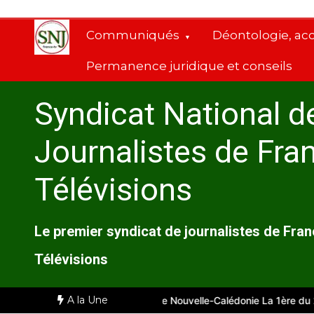
Aller
au
Communiqués
Déontologie, ac
contenu
Permanence juridique et conseils
Syndicat National d
Journalistes de Fra
Télévisions
Le premier syndicat de journalistes de Fra
Télévisions
A la Une
eille
Comité d’entreprise de Nouvelle-Calédonie La 1ère du 28 juil