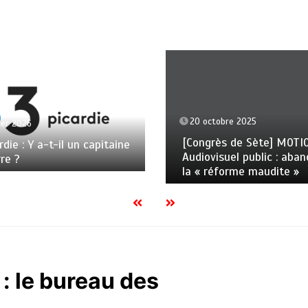
20 octobre 2025
ier 2026
[Congrès de Sète] MOTI
rdie : Y a-t-il un capitaine
Audiovisuel public : aba
rre ?
la « réforme maudite »
 : le bureau des