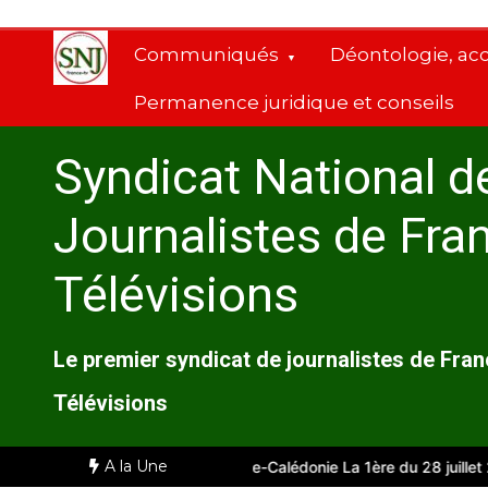
Aller
au
Communiqués
Déontologie, ac
contenu
Permanence juridique et conseils
Syndicat National d
Journalistes de Fra
Télévisions
Le premier syndicat de journalistes de Fra
Télévisions
A la Une
mité d’entreprise de Nouvelle-Calédonie La 1ère du 28 juillet 2026