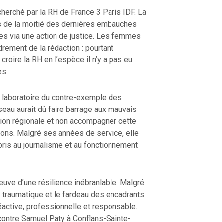
cherché par la RH de France 3 Paris IDF. La
us de la moitié des dernières embauches
tes via une action de justice. Les femmes
rement de la rédaction : pourtant
croire la RH en l’espèce il n’y a pas eu
es.
e laboratoire du contre-exemple des
eau aurait dû faire barrage aux mauvais
tion régionale et non accompagner cette
ns. Malgré ses années de service, elle
pris au journalisme et au fonctionnement
reuve d’une résilience inébranlable. Malgré
traumatique et le fardeau des encadrants
réactive, professionnelle et responsable.
t contre Samuel Paty à Conflans-Sainte-