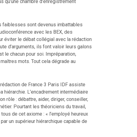
lus qu’une chambre d’enregistrement
rs faiblesses sont devenus imbattables
d’audioconférence avec les BEX, des
r éviter le débat collégial avec la rédaction
ute d’arguments, ils font valoir leurs galons
est le chacun pour soi. Impréparation,
s maîtres mots. Tout cela dégrade au
T.
 rédaction de France 3 Paris IDF assiste
a hiérarchie. L’encadrement intermédiaire
n rôle : débattre, aider, diriger, conseiller,
étier. Pourtant les théoriciens du travail,
 tous de cet axiome : « l’employé heureux
gé par un supérieur hiérarchique capable de