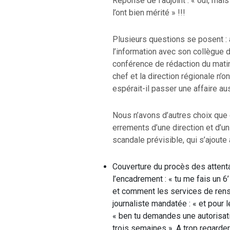
Réponse de l’adjoint : « oui, mais
l’ont bien mérité » !!!
Plusieurs questions se posent : 
l’information avec son collègue du
conférence de rédaction du matin 
chef et la direction régionale n’o
espérait-il passer une affaire au
Nous n’avons d’autres choix que 
errements d’une direction et d’u
scandale prévisible, qui s’ajoute
Couverture du procès des attent
l’encadrement : « tu me fais un 6
et comment les services de rense
journaliste mandatée : « et pour 
« ben tu demandes une autorisati
trois semaines ». A trop regarder