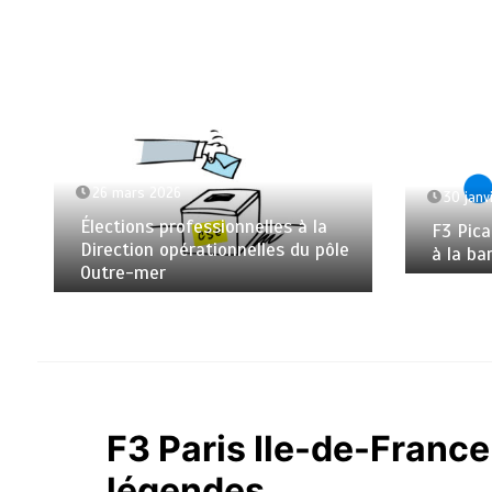
26 mars 2026
30 janv
Élections professionnelles à la
F3 Pica
Direction opérationnelles du pôle
à la ba
Outre-mer
F3 Paris Ile-de-France
légendes