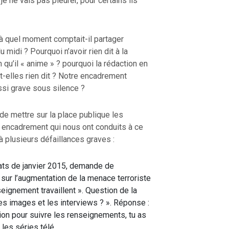
 je ne vais pas pleurer, pour certains ils
à quel moment comptait-il partager
 midi ? Pourquoi n’avoir rien dit à la
qu’il « anime » ? pourquoi la rédaction en
nt-elles rien dit ? Notre encadrement
ssi grave sous silence ?
de mettre sur la place publique les
n encadrement qui nous ont conduits à ce
 à plusieurs défaillances graves :
ats de janvier 2015, demande de
’ sur l’augmentation de la menace terroriste
ignement travaillent ». Question de la
les images et les interviews ? ». Réponse :
on pour suivre les renseignements, tu as
 les séries télé…