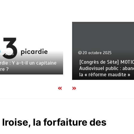
20 octobre 2025
ier 2026
[Congrès de Sète] MOTI
rdie : Y a-t-il un capitaine
Audiovisuel public : aba
rre ?
la « réforme maudite »
roise, la forfaiture des