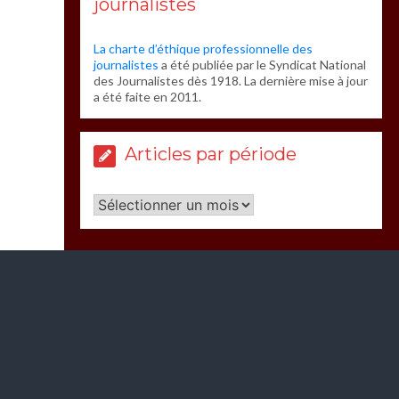
journalistes
La charte d’éthique professionnelle des
journalistes
a été publiée par le Syndicat National
des Journalistes dès 1918. La dernière mise à jour
a été faite en 2011.
Articles par période
Articles
par
période