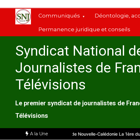
Aller
au
Communiqués
Déontologie, ac
contenu
Permanence juridique et conseils
Syndicat National d
Journalistes de Fra
Télévisions
Le premier syndicat de journalistes de Fra
Télévisions
A la Une
seille
Comité d’entreprise de Nouvelle-Calédonie La 1ère du 28 ju