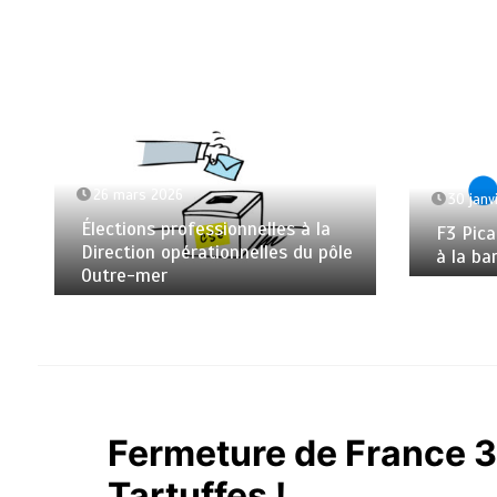
26 mars 2026
30 janv
Élections professionnelles à la
F3 Pica
Direction opérationnelles du pôle
à la ba
Outre-mer
Fermeture de France 3 I
Tartuffes !