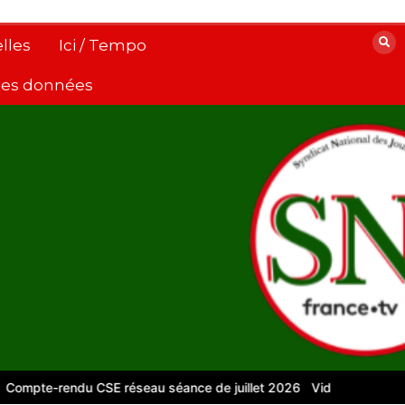
lles
Ici / Tempo
 des données
e-rendu CSE réseau séance de juillet 2026
Vidéos pour le numéri