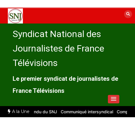
Aller
au
contenu
Syndicat National des
Journalistes de France
Télévisions
Le premier syndicat de journalistes de
France Télévisions
A la Une
026 : compte rendu du SNJ
Communiqué intersyndical
Compte-rend