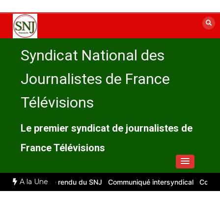
Aller
au
contenu
Syndicat National des
Journalistes de France
Télévisions
Le premier syndicat de journalistes de
France Télévisions
A la Une
t 2026 : compte rendu du SNJ
Communiqué intersyndical
Compte-re