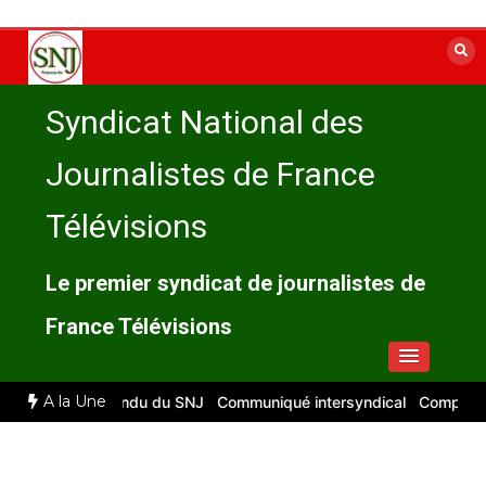
Aller
au
contenu
Syndicat National des
Journalistes de France
Télévisions
Le premier syndicat de journalistes de
France Télévisions
A la Une
026 : compte rendu du SNJ
Communiqué intersyndical
Compte-rendu