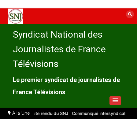
Aller
au
contenu
Syndicat National des
Journalistes de France
Télévisions
Le premier syndicat de journalistes de
France Télévisions
A la Une
illet 2026 : compte rendu du SNJ
Communiqué intersyndical
Compt