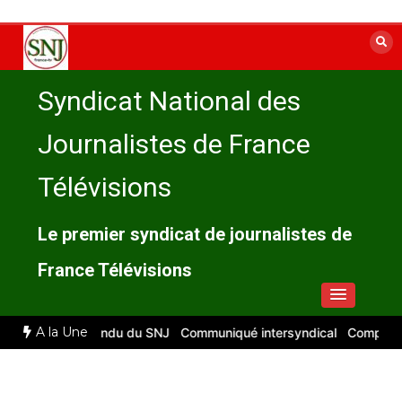
Aller
au
contenu
Syndicat National des
Journalistes de France
Télévisions
Le premier syndicat de journalistes de
France Télévisions
A la Une
026 : compte rendu du SNJ
Communiqué intersyndical
Compte-rend