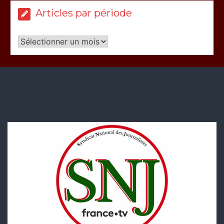
Articles par période
Articles
par
période