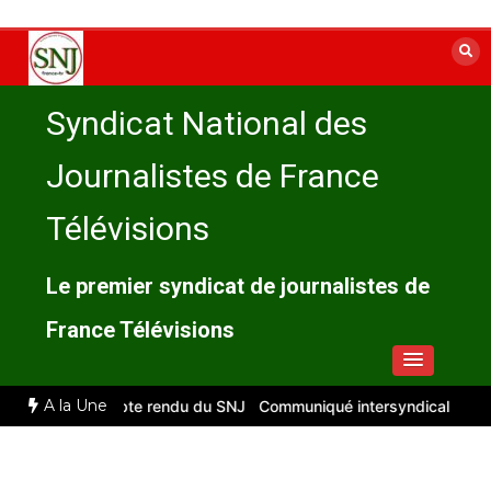
Aller
au
contenu
Syndicat National des
Journalistes de France
Télévisions
Le premier syndicat de journalistes de
France Télévisions
A la Une
illet 2026 : compte rendu du SNJ
Communiqué intersyndical
Compt