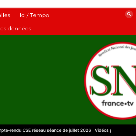
lles
Ici / Tempo
 des données
E réseau séance de juillet 2026
Vidéos pour le numérique – Pour