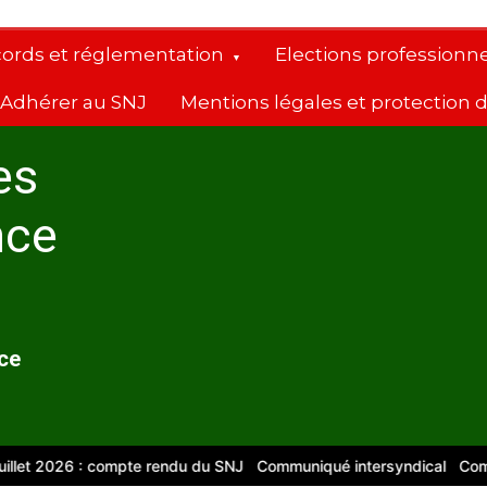
cords et réglementation
Elections professionne
Adhérer au SNJ
Mentions légales et protection
es
nce
nce
: compte rendu du SNJ
Communiqué intersyndical
Compte-rendu CS