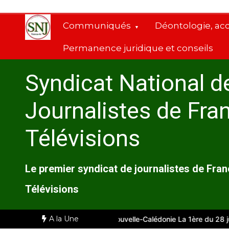
Aller
au
Communiqués
Déontologie, ac
contenu
Permanence juridique et conseils
Syndicat National d
Journalistes de Fra
Télévisions
Le premier syndicat de journalistes de Fra
Télévisions
A la Une
mité d’entreprise de Nouvelle-Calédonie La 1ère du 28 juillet 2026 