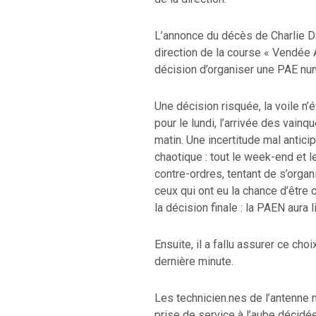
L’annonce du décès de Charlie Da
direction de la course « Vendée A
décision d’organiser une PAE nu
Une décision risquée, la voile n
pour le lundi, l’arrivée des vainq
matin. Une incertitude mal antici
chaotique : tout le week-end et le
contre-ordres, tentant de s’organi
ceux qui ont eu la chance d’être con
la décision finale : la PAEN aura 
Ensuite, il a fallu assurer ce cho
dernière minute.
Les technicien.nes de l’antenne 
prise de service à l’aube décidée 