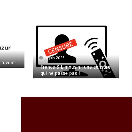
22 juin 2026
 à voir !
France 3 Limousin : une censure
qui ne passe pas !