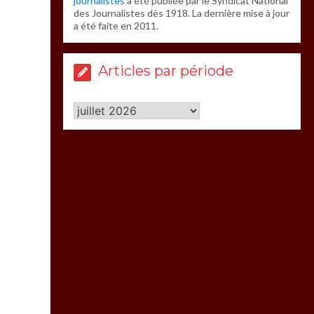
journalistes
a été publiée par le Syndicat National
des Journalistes dès 1918. La dernière mise à jour
a été faite en 2011.
Articles par période
Articles
par
période