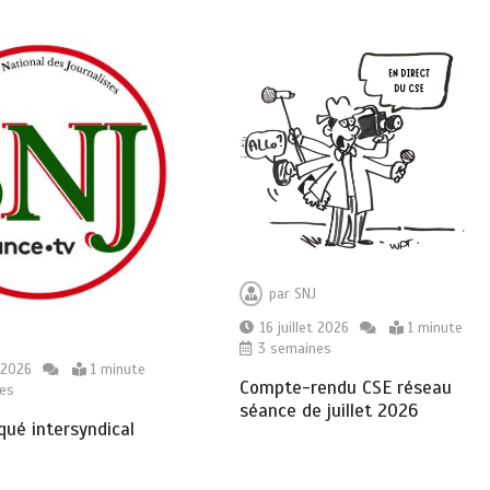
par
SNJ
16 juillet 2026
1 minute
3 semaines
t 2026
1 minute
Compte-rendu CSE réseau
es
séance de juillet 2026
ué intersyndical