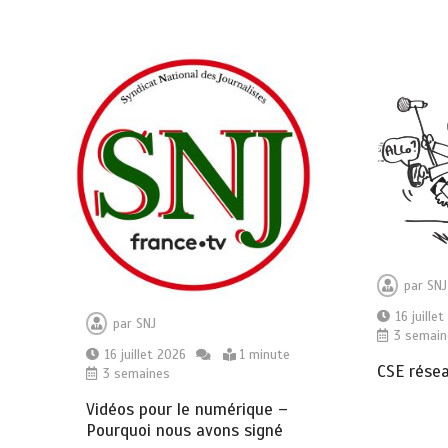
par
SNJ
16 juille
par
SNJ
3 semain
16 juillet 2026
1 minute
CSE rése
3 semaines
Vidéos pour le numérique –
Pourquoi nous avons signé