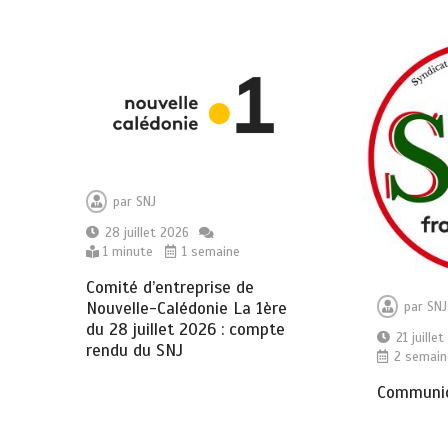
par
SNJ
28 juillet 2026
1 minute
1 semaine
Comité d’entreprise de
Nouvelle-Calédonie La 1ère
par
SNJ
du 28 juillet 2026 : compte
21 juille
rendu du SNJ
2 semain
Communiq