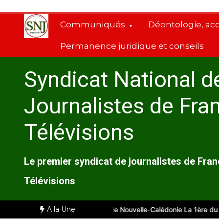
Aller
au
Communiqués
Déontologie, ac
contenu
Permanence juridique et conseils
Syndicat National d
Journalistes de Fra
Télévisions
Le premier syndicat de journalistes de Fra
Télévisions
A la Une
eille
Comité d’entreprise de Nouvelle-Calédonie La 1ère du 28 jui