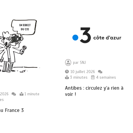
par
SNJ
10 juillet 2026
3 minutes
4 semaines
Antibes : circulez y’a rien à
voir !
t 2026
1 minute
es
au France 3