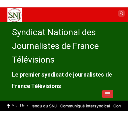
Aller
au
contenu
Syndicat National des
Journalistes de France
Télévisions
Le premier syndicat de journalistes de
France Télévisions
A la Une
 2026 : compte rendu du SNJ
Communiqué intersyndical
Compte-ren