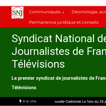
Aller
au
Communiqués
Déontologie, ac
contenu
Permanence juridique et conseils
Syndicat National d
Journalistes de Fra
Télévisions
Le premier syndicat de journalistes de Fra
Télévisions
A la Une
e
Comité d’entreprise de Nouvelle-Calédonie La 1ère du 28 juillet