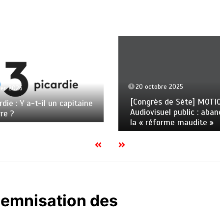
20 octobre 2025
ier 2026
[Congrès de Sète] MOTI
rdie : Y a-t-il un capitaine
Audiovisuel public : aba
rre ?
la « réforme maudite »
ndemnisation des