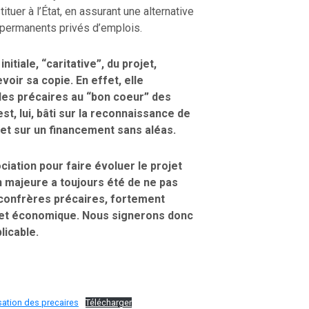
tuer à l’État, en assurant une alternative
-permanents privés d’emplois.
nitiale, “caritative”, du projet,
evoir sa copie. En effet, elle
des précaires au “bon coeur” des
t, lui, bâti sur la reconnaissance de
s et sur un financement sans aléas.
ciation pour faire évoluer le projet
 majeure a toujours été de ne pas
confrères précaires, fortement
e et économique. Nous signerons donc
licable.
sation des precaires
Télécharger