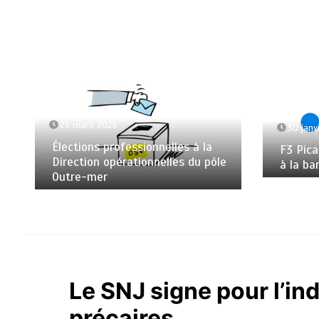
26 mars 2026
30 janv
Élections professionnelles à la
F3 Pica
Direction opérationnelles du pôle
à la ba
Outre-mer
Le SNJ signe pour l’i
précaires