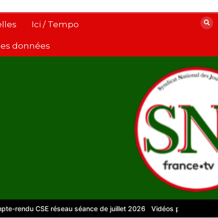
lles
Ici / Tempo
 des données
du CSE réseau séance de juillet 2026
Vidéos pour le numérique –