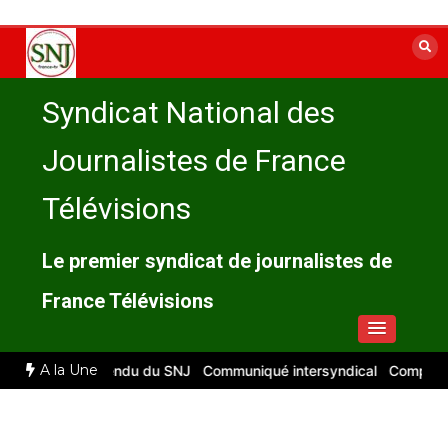
Aller
au
contenu
Syndicat National des
Journalistes de France
Télévisions
Le premier syndicat de journalistes de
France Télévisions
A la Une
026 : compte rendu du SNJ
Communiqué intersyndical
Compte-rend