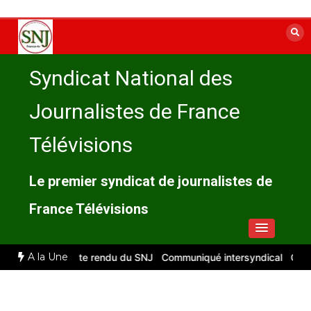
Aller
au
contenu
Syndicat National des
Journalistes de France
Télévisions
Le premier syndicat de journalistes de
France Télévisions
A la Une
llet 2026 : compte rendu du SNJ
Communiqué intersyndical
Compte