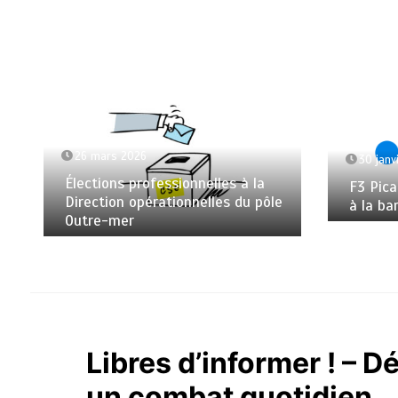
26 mars 2026
30 janv
Élections professionnelles à la
F3 Pica
Direction opérationnelles du pôle
à la ba
Outre-mer
Libres d’informer ! – D
un combat quotidien