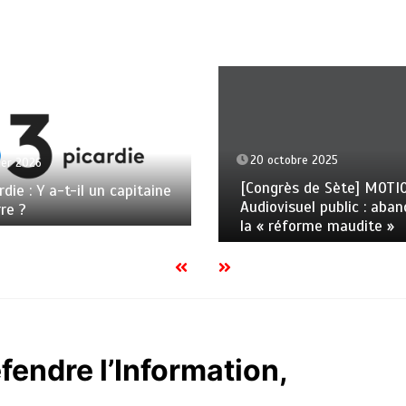
20 octobre 2025
ier 2026
[Congrès de Sète] MOTI
rdie : Y a-t-il un capitaine
Audiovisuel public : aba
rre ?
la « réforme maudite »
éfendre l’Information,