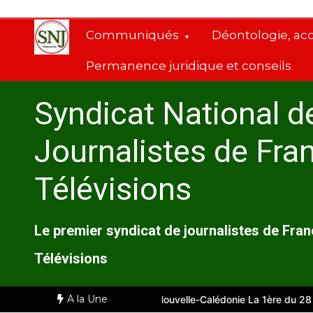
Aller
au
Communiqués
Déontologie, ac
contenu
Permanence juridique et conseils
Syndicat National d
Journalistes de Fra
Télévisions
Le premier syndicat de journalistes de Fra
Télévisions
A la Une
le
Comité d’entreprise de Nouvelle-Calédonie La 1ère du 28 juille