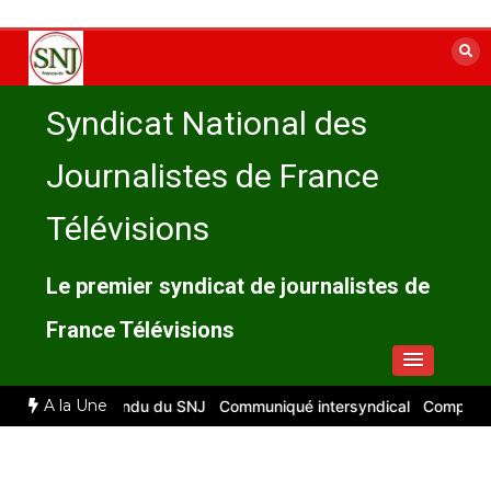
Aller
au
contenu
Syndicat National des
Journalistes de France
Télévisions
Le premier syndicat de journalistes de
France Télévisions
A la Une
026 : compte rendu du SNJ
Communiqué intersyndical
Compte-rend