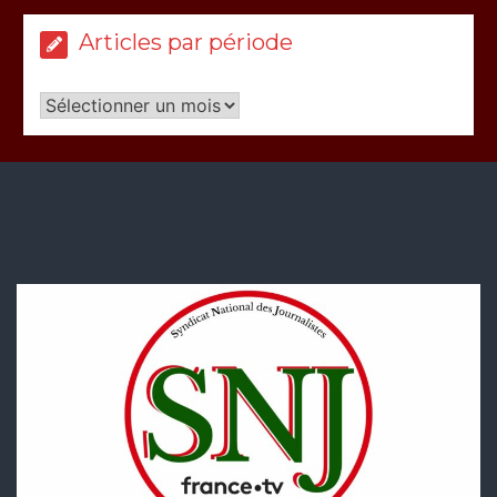
Articles par période
Articles
par
période