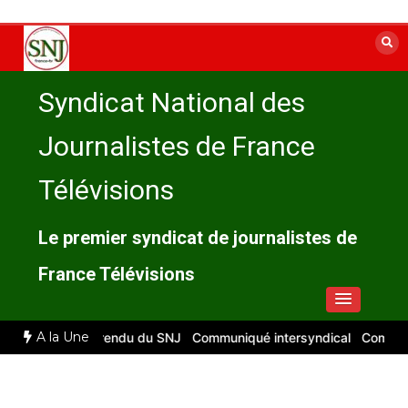
Aller
au
contenu
Syndicat National des
Journalistes de France
Télévisions
Le premier syndicat de journalistes de
France Télévisions
A la Une
2026 : compte rendu du SNJ
Communiqué intersyndical
Compte-ren