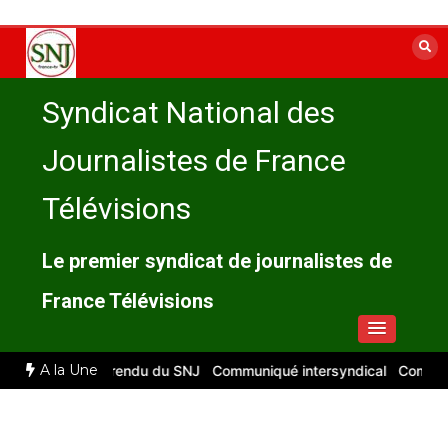
Aller
au
contenu
Syndicat National des
Journalistes de France
Télévisions
Le premier syndicat de journalistes de
France Télévisions
A la Une
t 2026 : compte rendu du SNJ
Communiqué intersyndical
Compte-re