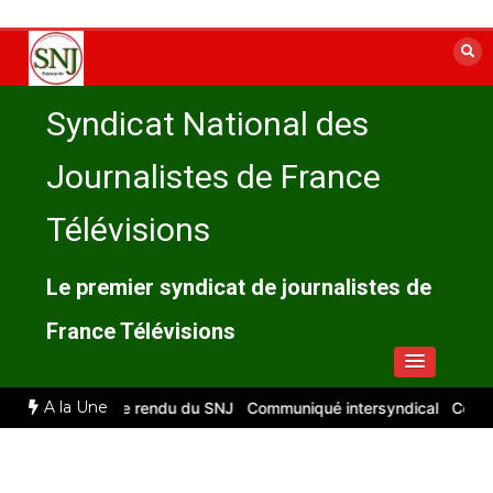
Aller
au
contenu
Syndicat National des
Journalistes de France
Télévisions
Le premier syndicat de journalistes de
France Télévisions
A la Une
let 2026 : compte rendu du SNJ
Communiqué intersyndical
Compte-