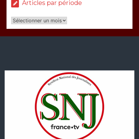
Articles par période
Articles
par
période