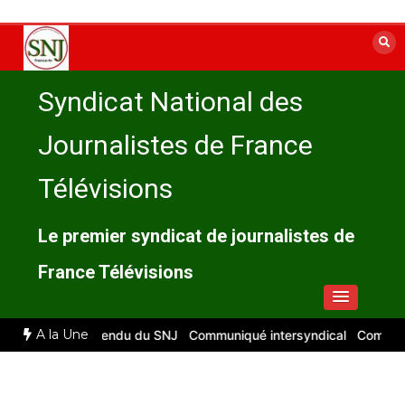
Aller
au
contenu
Syndicat National des
Journalistes de France
Télévisions
Le premier syndicat de journalistes de
France Télévisions
A la Une
026 : compte rendu du SNJ
Communiqué intersyndical
Compte-rendu