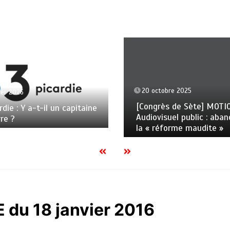
20 octobre 2025
ier 2026
[Congrès de Sète] MOTI
rdie : Y a-t-il un capitaine
Audiovisuel public : aba
rre ?
la « réforme maudite »
 du 18 janvier 2016