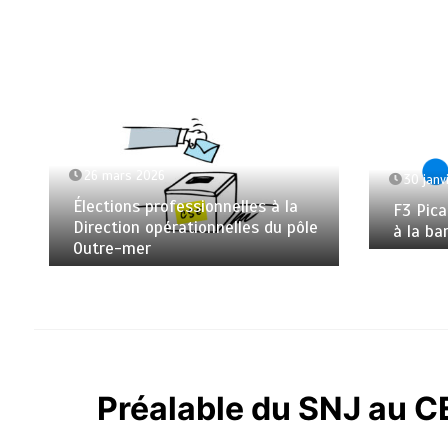
26 mars 2026
30 janv
Élections professionnelles à la
F3 Pica
Direction opérationnelles du pôle
à la ba
Outre-mer
Préalable du SNJ au CE