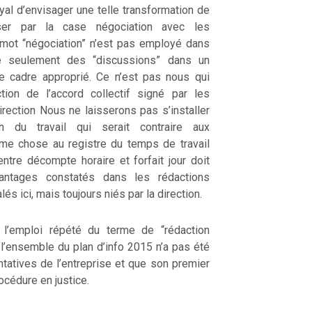
oyal d’envisager une telle transformation de
ser par la case négociation avec les
e mot “négociation” n’est pas employé dans
ue seulement des “discussions” dans un
e cadre approprié. Ce n’est pas nous qui
tion de l’accord collectif signé par les
irection Nous ne laisserons pas s’installer
n du travail qui serait contraire aux
me chose au registre du temps de travail
entre décompte horaire et forfait jour doit
antages constatés dans les rédactions
lés ici, mais toujours niés par la direction.
 l’emploi répété du terme de “rédaction
e l’ensemble du plan d’info 2015 n’a pas été
tatives de l’entreprise et que son premier
rocédure en justice.