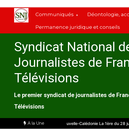
Aller
au
Communiqués
Déontologie, ac
contenu
Permanence juridique et conseils
Syndicat National d
Journalistes de Fra
Télévisions
Le premier syndicat de journalistes de Fra
Télévisions
A la Une
Comité d’entreprise de Nouvelle-Calédonie La 1ère du 28 juillet 2