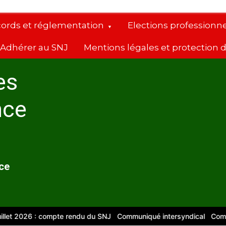
cords et réglementation
Elections professionne
Adhérer au SNJ
Mentions légales et protection
es
nce
nce
026 : compte rendu du SNJ
Communiqué intersyndical
Compte-rend