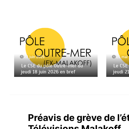
22 juin 2026
26 mai
Le CSE du pôle Outre-mer du
Le CSE
jeudi 18 juin 2026 en bref
jeudi 2
Préavis de grève de l’
Télévisions Malakoff