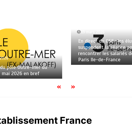
19 mars 2026
En direct du CSE : les élu
suspendent la séance po
rencontrer les salariés d
 2026
Paris Ile-de-France
 du pôle Outre-mer du
1 mai 2026 en bref
établissement France