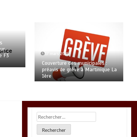
s
ur
17 mars 2026
e F3
Couverture des municipales :
préavis de grève à Martinique La
1ère