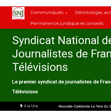
Aller
au
Communiqués
Déontologie, ac
contenu
Permanence juridique et conseils
Syndicat National d
Journalistes de Fra
Télévisions
Le premier syndicat de journalistes de Fra
Télévisions
A la Une
eille
Comité d’entreprise de Nouvelle-Calédonie La 1ère du 28 juil