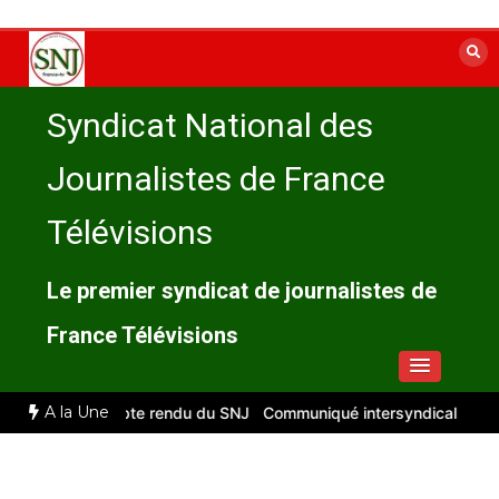
Aller
au
contenu
Syndicat National des
Journalistes de France
Télévisions
Le premier syndicat de journalistes de
France Télévisions
A la Une
illet 2026 : compte rendu du SNJ
Communiqué intersyndical
Compt