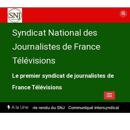
Aller
au
contenu
Syndicat National des
Journalistes de France
Télévisions
Le premier syndicat de journalistes de
France Télévisions
A la Une
illet 2026 : compte rendu du SNJ
Communiqué intersyndical
Compt