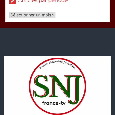
Articles par période
Articles
par
période