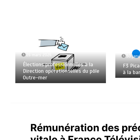
26 mars 2026
30 janv
Élections professionnelles à la
F3 Pica
Direction opérationnelles du pôle
à la ba
Outre-mer
Rémunération des préca
vitale à France Télévi