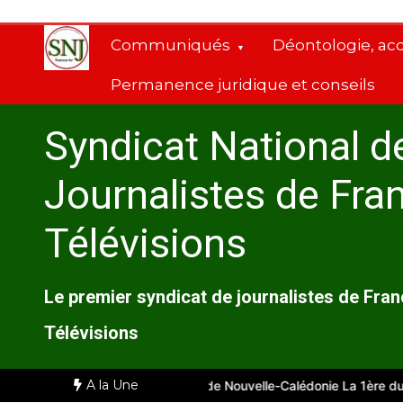
Aller
au
Communiqués
Déontologie, ac
contenu
Permanence juridique et conseils
Syndicat National d
Journalistes de Fra
Télévisions
Le premier syndicat de journalistes de Fra
Télévisions
A la Une
seille
Comité d’entreprise de Nouvelle-Calédonie La 1ère du 28 ju