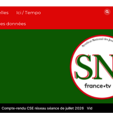
lles
Ici / Tempo
 des données
e-rendu CSE réseau séance de juillet 2026
Vidéos pour le numéri