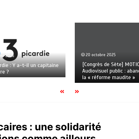
20 octobre 2025
ier 2026
[Congrès de Sète] MOTI
rdie : Y a-t-il un capitaine
Audiovisuel public : aba
rre ?
la « réforme maudite »
ires : une solidarité
sions comme ailleurs