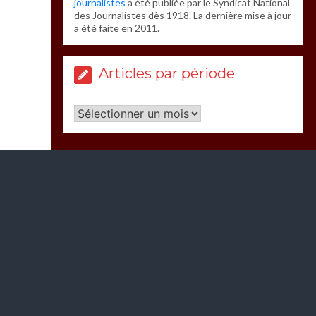
journalistes
a été publiée par le Syndicat National
des Journalistes dès 1918. La dernière mise à jour
a été faite en 2011.
Articles par période
Articles
par
période