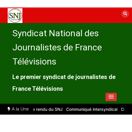
Aller
au
contenu
Syndicat National des
Journalistes de France
Télévisions
Le premier syndicat de journalistes de
France Télévisions
A la Une
let 2026 : compte rendu du SNJ
Communiqué intersyndical
Compte-