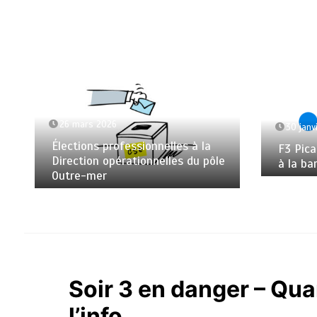
26 mars 2026
30 janv
Élections professionnelles à la
F3 Pica
Direction opérationnelles du pôle
à la ba
Outre-mer
Soir 3 en danger – Qua
l’info