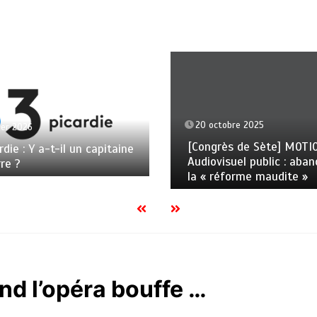
20 octobre 2025
ier 2026
[Congrès de Sète] MOTI
rdie : Y a-t-il un capitaine
Audiovisuel public : aba
rre ?
la « réforme maudite »
nd l’opéra bouffe …