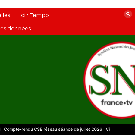
lles
Ici / Tempo
 des données
pte-rendu CSE réseau séance de juillet 2026
Vidéos pour le numé