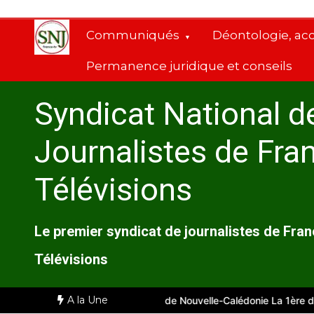
Aller
au
Communiqués
Déontologie, ac
contenu
Permanence juridique et conseils
Syndicat National d
Journalistes de Fra
Télévisions
Le premier syndicat de journalistes de Fra
Télévisions
A la Une
arseille
Comité d’entreprise de Nouvelle-Calédonie La 1ère du 28 