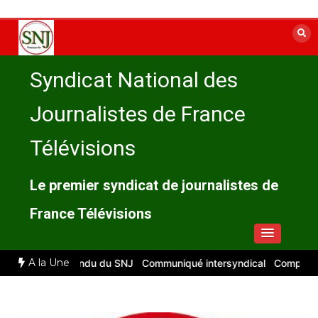
Aller
au
contenu
Syndicat National des
Journalistes de France
Télévisions
Le premier syndicat de journalistes de
France Télévisions
A la Une
26 : compte rendu du SNJ
Communiqué intersyndical
Compte-rendu 