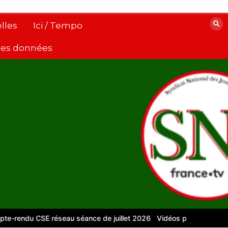
lles
Ici / Tempo
 des données
du CSE réseau séance de juillet 2026
Vidéos pour le numérique –