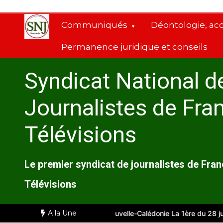
Aller
au
Communiqués
Déontologie, ac
contenu
Permanence juridique et conseils
Syndicat National d
Journalistes de Fra
Télévisions
Le premier syndicat de journalistes de Fra
Télévisions
A la Une
e
Comité d’entreprise de Nouvelle-Calédonie La 1ère du 28 juillet 