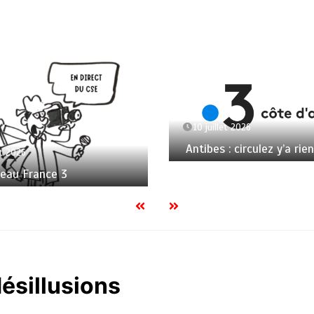
10 juillet 2026
Antibes : circulez y’a rien
et 2026
seau France 3
ésillusions