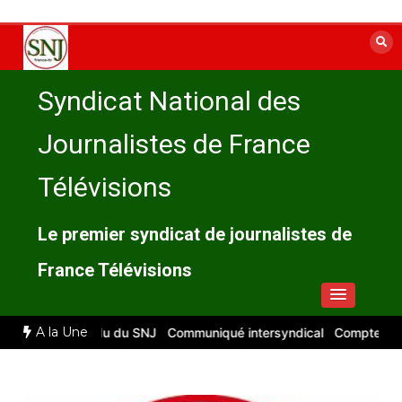
Aller
au
contenu
Syndicat National des
Journalistes de France
Télévisions
Le premier syndicat de journalistes de
France Télévisions
A la Une
 : compte rendu du SNJ
Communiqué intersyndical
Compte-rendu C