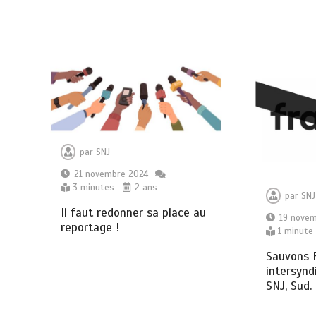
par
SNJ
21 novembre 2024
3 minutes
2 ans
par
SNJ
Il faut redonner sa place au
19 nove
reportage !
1 minute
Sauvons F
intersynd
SNJ, Sud.