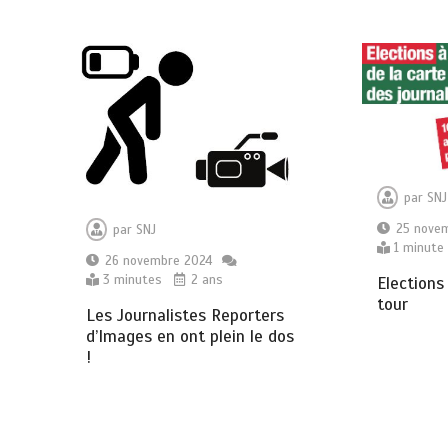
par
SNJ
25 nove
par
SNJ
1 minute
26 novembre 2024
3 minutes
2 ans
Elections
tour
Les Journalistes Reporters
d’Images en ont plein le dos
!