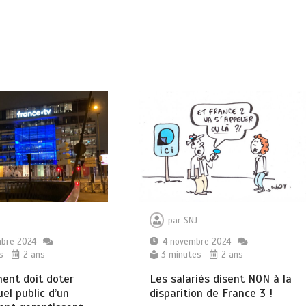
par
SNJ
mbre 2024
4 novembre 2024
s
2 ans
3 minutes
2 ans
ent doit doter
Les salariés disent NON à la
uel public d’un
disparition de France 3 !