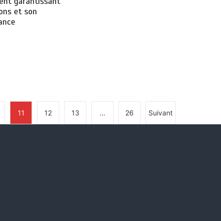
ent garantissant
ons et son
ance
11
12
13
…
26
Suivant