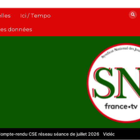
lles
Ici / Tempo
 des données
endu CSE réseau séance de juillet 2026
Vidéos pour le numérique