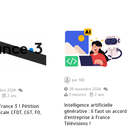
par
SNJ
18 novembre 2024
mbre 2024
3 minutes
2 ans
2 ans
Intelligence artificielle
rance 3 ! Pétition
générative : il faut un accord
icale CFDT, CGT, FO,
d’entreprise à France
Télévisions !