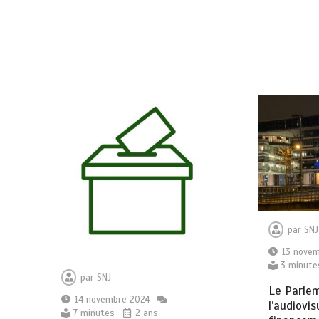
par
SNJ
13 nove
3 minute
par
SNJ
Le Parlem
14 novembre 2024
l’audiovis
7 minutes
2 ans