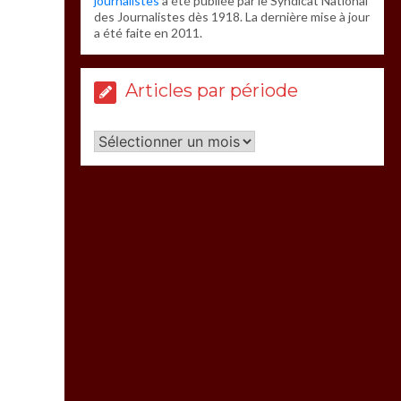
journalistes
a été publiée par le Syndicat National
des Journalistes dès 1918. La dernière mise à jour
a été faite en 2011.
Articles par période
Articles
par
période