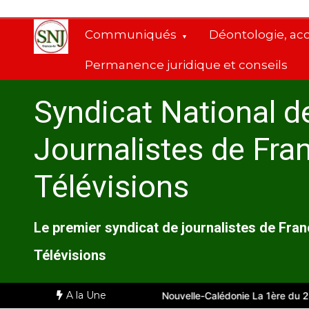
Aller
au
Communiqués
Déontologie, ac
contenu
Permanence juridique et conseils
Syndicat National d
Journalistes de Fra
Télévisions
Le premier syndicat de journalistes de Fra
Télévisions
A la Une
ille
Comité d’entreprise de Nouvelle-Calédonie La 1ère du 28 juill