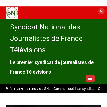
Aller
au
contenu
Syndicat National des
Journalistes de France
Télévisions
Le premier syndicat de journalistes de
France Télévisions
A la Une
 2026 : compte rendu du SNJ
Communiqué intersyndical
Compte-re