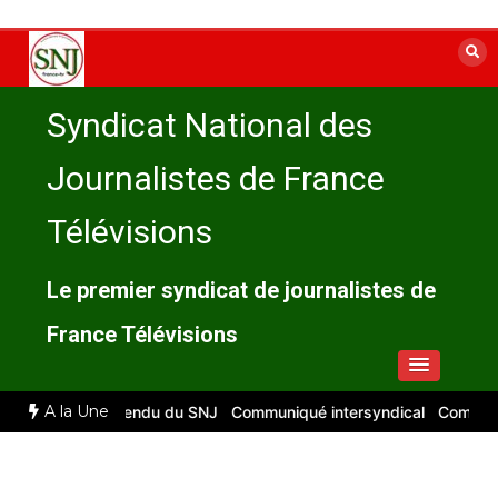
Aller
au
contenu
Syndicat National des
Journalistes de France
Télévisions
Le premier syndicat de journalistes de
France Télévisions
A la Une
2026 : compte rendu du SNJ
Communiqué intersyndical
Compte-rend