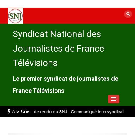
Aller
au
contenu
Syndicat National des
Journalistes de France
Télévisions
Le premier syndicat de journalistes de
France Télévisions
A la Une
llet 2026 : compte rendu du SNJ
Communiqué intersyndical
Compte