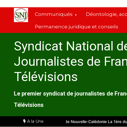
Aller
au
Communiqués
Déontologie, ac
contenu
Permanence juridique et conseils
Syndicat National d
Journalistes de Fra
Télévisions
Le premier syndicat de journalistes de Fra
Télévisions
A la Une
arseille
Comité d’entreprise de Nouvelle-Calédonie La 1ère du 28 