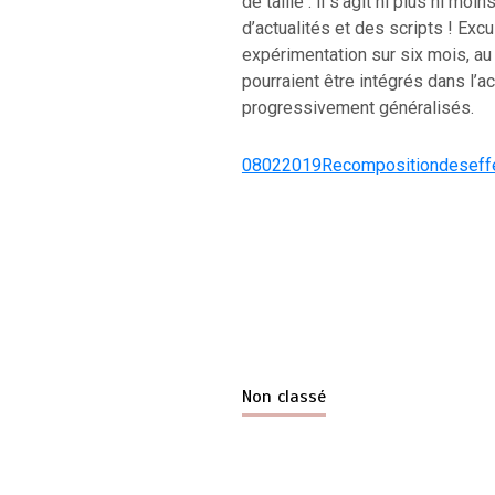
de taille : il s’agit ni plus ni mo
d’actualités et des scripts ! Exc
expérimentation sur six mois, a
pourraient être intégrés dans l’ac
progressivement généralisés.
08022019Recompositiondeseffec
Non classé