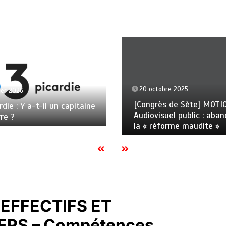
20 octobre 2025
ier 2026
[Congrès de Sète] MOTI
rdie : Y a-t-il un capitaine
Audiovisuel public : aba
rre ?
la « réforme maudite »
EFFECTIFS ET
ERS – Compétences