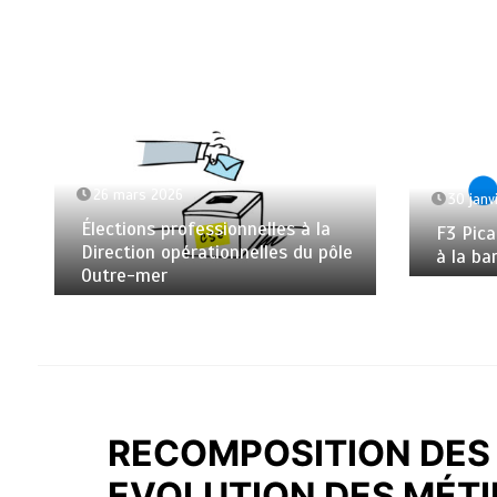
26 mars 2026
30 janv
Élections professionnelles à la
F3 Pica
Direction opérationnelles du pôle
à la ba
Outre-mer
RECOMPOSITION DES 
EVOLUTION DES MÉTI