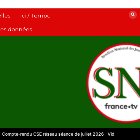
lles
Ici / Tempo
 des données
pte-rendu CSE réseau séance de juillet 2026
Vidéos pour le numé