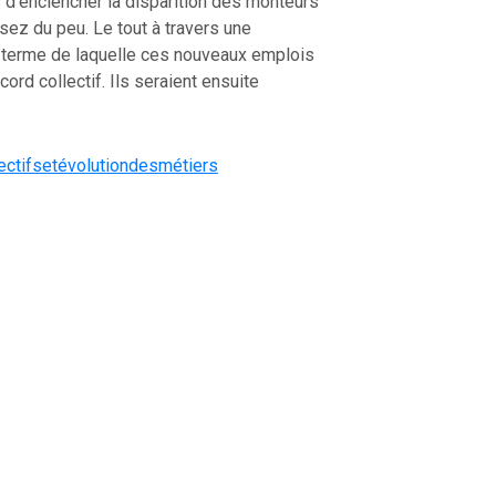
ins d’enclencher la disparition des monteurs
usez du peu. Le tout à travers une
u terme de laquelle ces nouveaux emplois
cord collectif. Ils seraient ensuite
tifsetévolutiondesmétiers