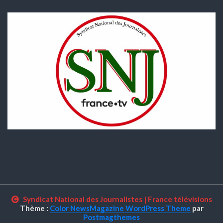
Syndicat National des Journalistes
|
France télévisions
Thème :
Color NewsMagazine WordPress Theme
par
Postmagthemes