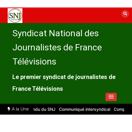
Aller
au
contenu
Syndicat National des
Journalistes de France
Télévisions
Le premier syndicat de journalistes de
France Télévisions
A la Une
026 : compte rendu du SNJ
Communiqué intersyndical
Compte-rend