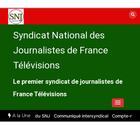
Aller
au
contenu
Syndicat National des
Journalistes de France
Télévisions
Le premier syndicat de journalistes de
France Télévisions
A la Une
 : compte rendu du SNJ
Communiqué intersyndical
Compte-rendu C