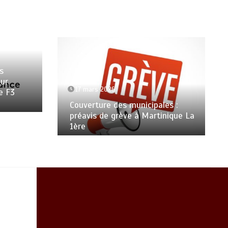
s
ur
17 mars 2026
e F3
Couverture des municipales :
préavis de grève à Martinique La
1ère