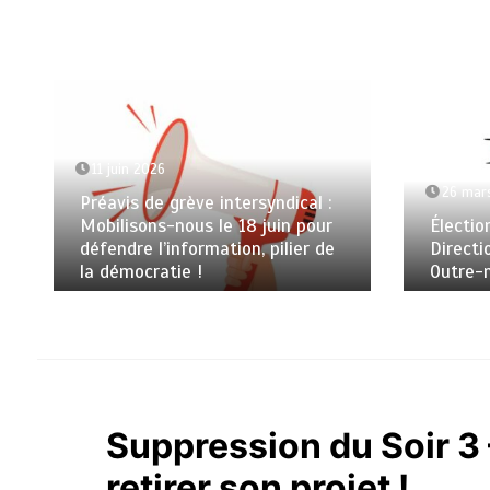
11 juin 2026
26 mar
Préavis de grève intersyndical :
Mobilisons-nous le 18 juin pour
Électio
défendre l’information, pilier de
Directi
la démocratie !
Outre-
Suppression du Soir 3 –
retirer son projet !