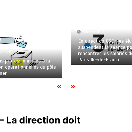
19 mars 2026
En direct du CSE : les élu
suspendent la séance po
s 2026
rencontrer les salariés d
Paris Ile-de-France
ns professionnelles à la
on opérationnelles du pôle
mer
 La direction doit